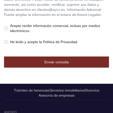
momento, así como acceder, rectificar, suprimir sus datos y
demás derechos en
clientes@eyco.es
. Información Adicional:
Puede ampliar la información en el enlace de Avisos Legales.
Acepto recibir información comercial, incluso por medios
electrónicos.
He leído y acepto la
Política de Privacidad
.
Enviar consulta
Trámites de herencias
Servicios inmobiliarios
Divorcios
Asesoría de empresas
MADRID